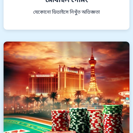
মোবাইল গেমিং
যেকোনো ডিভাইসে নিখুঁত অভিজ্ঞতা