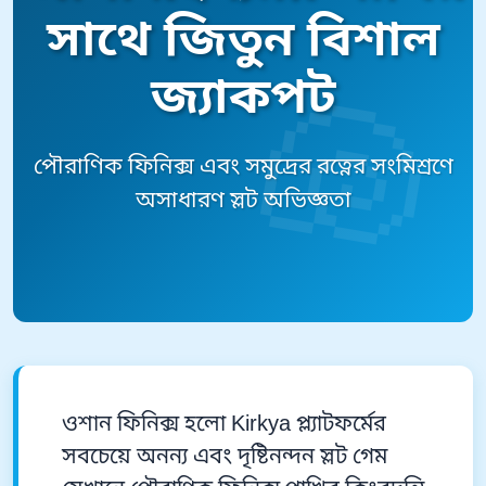
সাথে জিতুন বিশাল
জ্যাকপট
পৌরাণিক ফিনিক্স এবং সমুদ্রের রত্নের সংমিশ্রণে
অসাধারণ স্লট অভিজ্ঞতা
ওশান ফিনিক্স হলো Kirkya প্ল্যাটফর্মের
সবচেয়ে অনন্য এবং দৃষ্টিনন্দন স্লট গেম