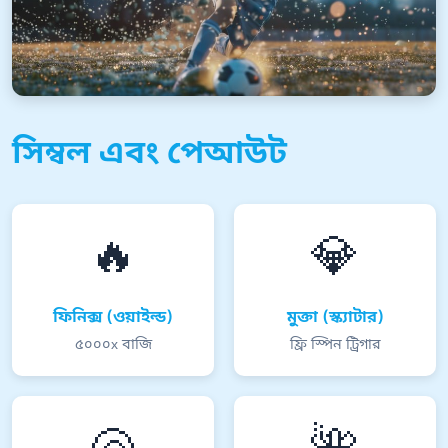
সিম্বল এবং পেআউট
🔥
💎
ফিনিক্স (ওয়াইল্ড)
মুক্তা (স্ক্যাটার)
৫০০০x বাজি
ফ্রি স্পিন ট্রিগার