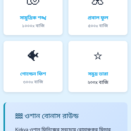
🐚
🌺
সামুদ্রিক শঙ্খ
প্রবাল ফুল
১০০০x বাজি
৫০০x বাজি
🐠
⭐
গোল্ডেন ফিশ
সমুদ্র তারা
৩০০x বাজি
২০০x বাজি
ওশান বোনাস রাউন্ড
Kirkya ওশান ফিনিক্সের সবচেয়ে রোমাঞ্চকর ফিচার